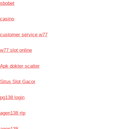
sbobet
casino
customer service w77
w77 slot online
Apk dokter scatter
Situs Slot Gacor
pg138 login
agen138 rtp
agen138