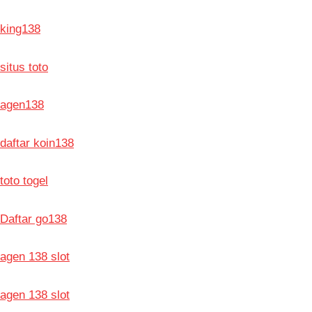
king138
situs toto
agen138
daftar koin138
toto togel
Daftar go138
agen 138 slot
agen 138 slot