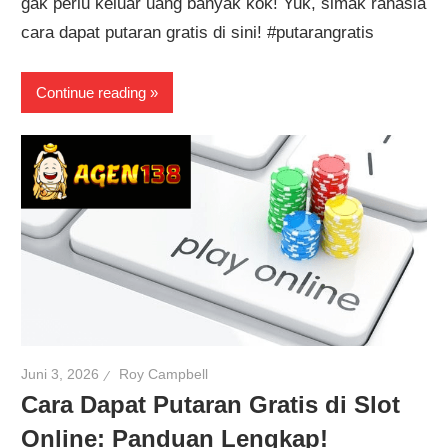
gak perlu keluar uang banyak kok! Yuk, simak rahasia
cara dapat putaran gratis di sini! #putarangratis
Continue reading
Juni 3, 2026
Roy Campbell
Cara Dapat Putaran Gratis di Slot
Online: Panduan Lengkap!