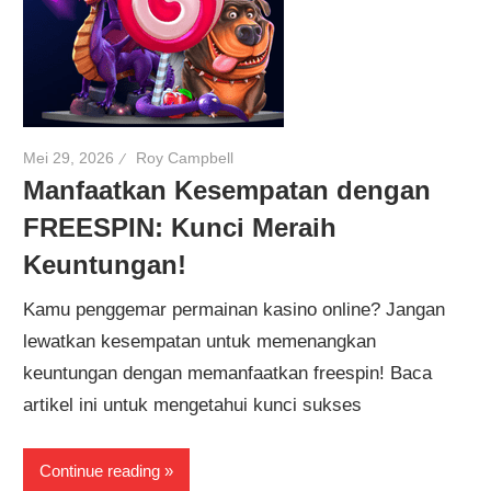
Mei 29, 2026
Roy Campbell
Manfaatkan Kesempatan dengan
FREESPIN: Kunci Meraih
Keuntungan!
Kamu penggemar permainan kasino online? Jangan
lewatkan kesempatan untuk memenangkan
keuntungan dengan memanfaatkan freespin! Baca
artikel ini untuk mengetahui kunci sukses
Continue reading