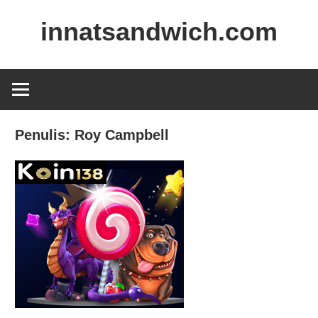
Skip
innatsandwich.com
to
content
innatsandwich.com
Penulis:
Roy Campbell