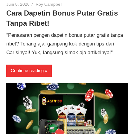
Juni 8, 2026
Roy Campbell
Cara Dapetin Bonus Putar Gratis
Tanpa Ribet!
“Penasaran pengen dapetin bonus putar gratis tanpa
ribet? Tenang aja, gampang kok dengan tips dari
Carisinyal! Yuk, langsung simak aja artikelnya!”
Continue reading