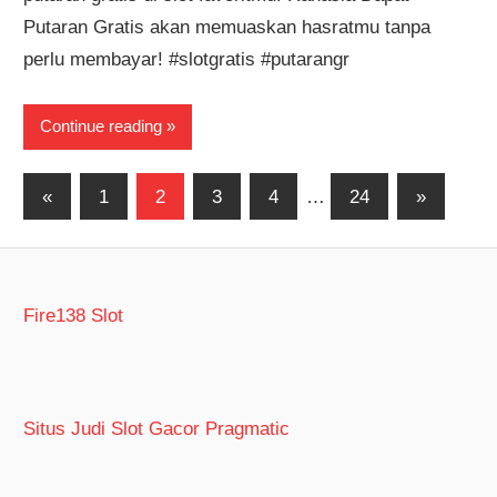
Putaran Gratis akan memuaskan hasratmu tanpa
perlu membayar! #slotgratis #putarangr
Continue reading
Paginasi
Previous
Next
«
1
2
3
4
…
24
»
Posts
Posts
pos
Fire138 Slot
Situs Judi Slot Gacor Pragmatic