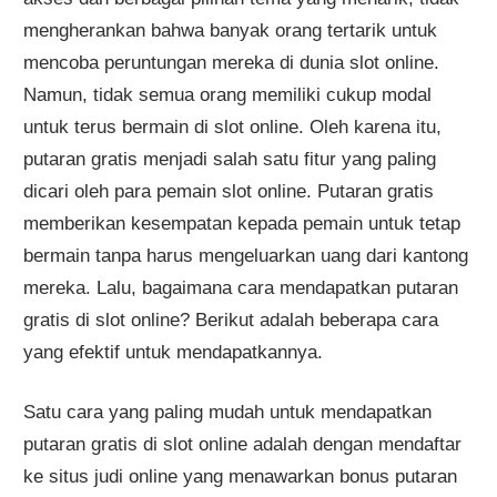
mengherankan bahwa banyak orang tertarik untuk
mencoba peruntungan mereka di dunia slot online.
Namun, tidak semua orang memiliki cukup modal
untuk terus bermain di slot online. Oleh karena itu,
putaran gratis menjadi salah satu fitur yang paling
dicari oleh para pemain slot online. Putaran gratis
memberikan kesempatan kepada pemain untuk tetap
bermain tanpa harus mengeluarkan uang dari kantong
mereka. Lalu, bagaimana cara mendapatkan putaran
gratis di slot online? Berikut adalah beberapa cara
yang efektif untuk mendapatkannya.
Satu cara yang paling mudah untuk mendapatkan
putaran gratis di slot online adalah dengan mendaftar
ke situs judi online yang menawarkan bonus putaran