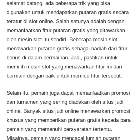
selamat datang, ada beberapa trik yang bisa
digunakan untuk mendapatkan putaran gratis secara
teratur di slot online. Salah satunya adalah dengan
memanfaatkan fitur putaran gratis yang ditawarkan
oleh mesin slot itu sendiri. Beberapa mesin slot
menawarkan putaran gratis sebagai hadiah dari fitur
bonus di dalam permainan. Jadi, pastikan untuk
memilih mesin slot yang menawarkan fitur ini dan
bermain dengan baik untuk memicu fitur tersebut.
Selain itu, pemain juga dapat memanfaatkan promosi
dan turnamen yang sering diadakan oleh situs judi
online. Banyak situs judi online menawarkan promosi
khusus yang memberikan putaran gratis kepada para
pemain yang memenuhi persyaratan tertentu.
Misalnya, pemain yang mencapai jumlah putaran