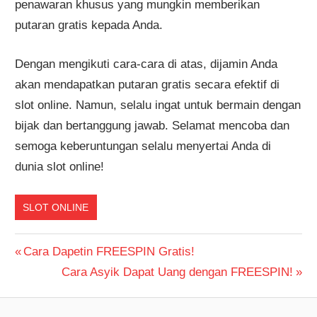
penawaran khusus yang mungkin memberikan
putaran gratis kepada Anda.
Dengan mengikuti cara-cara di atas, dijamin Anda
akan mendapatkan putaran gratis secara efektif di
slot online. Namun, selalu ingat untuk bermain dengan
bijak dan bertanggung jawab. Selamat mencoba dan
semoga keberuntungan selalu menyertai Anda di
dunia slot online!
SLOT ONLINE
Navigasi
Previous
Cara Dapetin FREESPIN Gratis!
Post:
Next
Cara Asyik Dapat Uang dengan FREESPIN!
pos
Post: