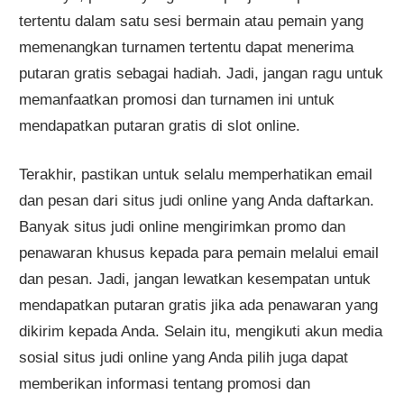
tertentu dalam satu sesi bermain atau pemain yang
memenangkan turnamen tertentu dapat menerima
putaran gratis sebagai hadiah. Jadi, jangan ragu untuk
memanfaatkan promosi dan turnamen ini untuk
mendapatkan putaran gratis di slot online.
Terakhir, pastikan untuk selalu memperhatikan email
dan pesan dari situs judi online yang Anda daftarkan.
Banyak situs judi online mengirimkan promo dan
penawaran khusus kepada para pemain melalui email
dan pesan. Jadi, jangan lewatkan kesempatan untuk
mendapatkan putaran gratis jika ada penawaran yang
dikirim kepada Anda. Selain itu, mengikuti akun media
sosial situs judi online yang Anda pilih juga dapat
memberikan informasi tentang promosi dan