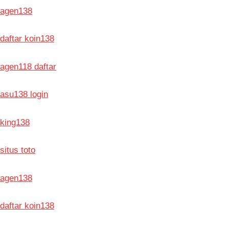
agen138
daftar koin138
agen118 daftar
asu138 login
king138
situs toto
agen138
daftar koin138