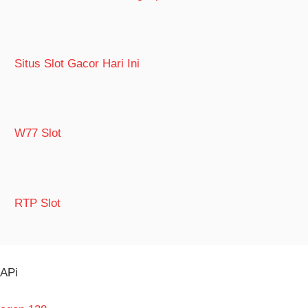
Situs Slot Gacor Hari Ini
W77 Slot
RTP Slot
APi