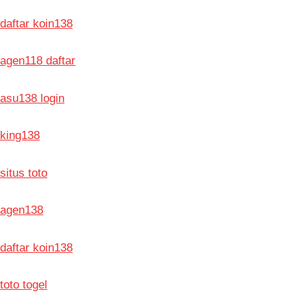
daftar koin138
agen118 daftar
asu138 login
king138
situs toto
agen138
daftar koin138
toto togel