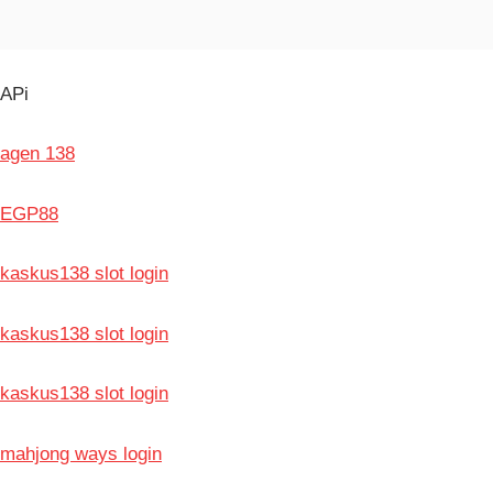
APi
agen 138
EGP88
kaskus138 slot login
kaskus138 slot login
kaskus138 slot login
mahjong ways login