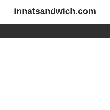
Skip
innatsandwich.com
to
content
innatsandwich.com