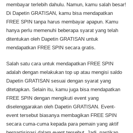
membayar terlebih dahulu. Namun, kamu salah besar!
Di Dapetin GRATISAN, kamu bisa mendapatkan
FREE SPIN tanpa harus membayar apapun. Kamu
hanya perlu memenuhi beberapa syarat yang telah
ditentukan oleh Dapetin GRATISAN untuk
mendapatkan FREE SPIN secara gratis.
Salah satu cara untuk mendapatkan FREE SPIN
adalah dengan melakukan top up atau mengisi saldo
Dapetin GRATISAN sesuai dengan syarat yang
ditetapkan. Selain itu, kamu juga bisa mendapatkan
FREE SPIN dengan mengikuti event yang
diselenggarakan oleh Dapetin GRATISAN. Event-
event tersebut biasanya membagikan FREE SPIN
secara cuma-cuma kepada para pemain yang aktif
berpartisipasi dalam event tersebut. Jadi, pastikan