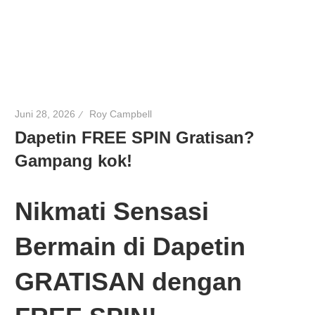
Juni 28, 2026
Roy Campbell
Dapetin FREE SPIN Gratisan?
Gampang kok!
Nikmati Sensasi
Bermain di Dapetin
GRATISAN dengan