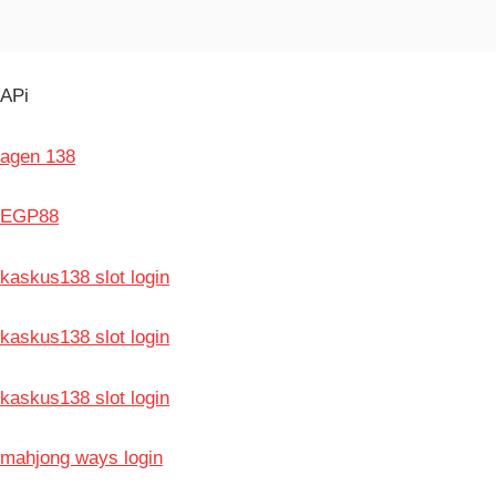
APi
agen 138
EGP88
kaskus138 slot login
kaskus138 slot login
kaskus138 slot login
mahjong ways login