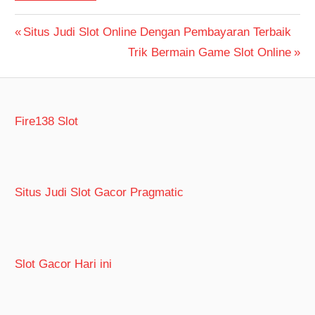
Navigasi
Previous
Situs Judi Slot Online Dengan Pembayaran Terbaik
Post:
Next
Trik Bermain Game Slot Online
pos
Post:
Fire138 Slot
Situs Judi Slot Gacor Pragmatic
Slot Gacor Hari ini