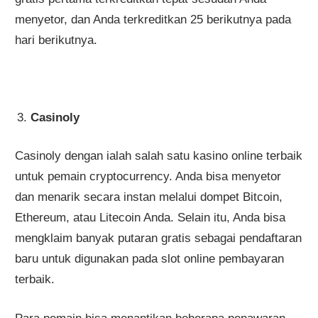
menyetor, dan Anda terkreditkan 25 berikutnya pada
hari berikutnya.
Casinoly
Casinoly dengan ialah salah satu kasino online terbaik
untuk pemain cryptocurrency. Anda bisa menyetor
dan menarik secara instan melalui dompet Bitcoin,
Ethereum, atau Litecoin Anda. Selain itu, Anda bisa
mengklaim banyak putaran gratis sebagai pendaftaran
baru untuk digunakan pada slot online pembayaran
terbaik.