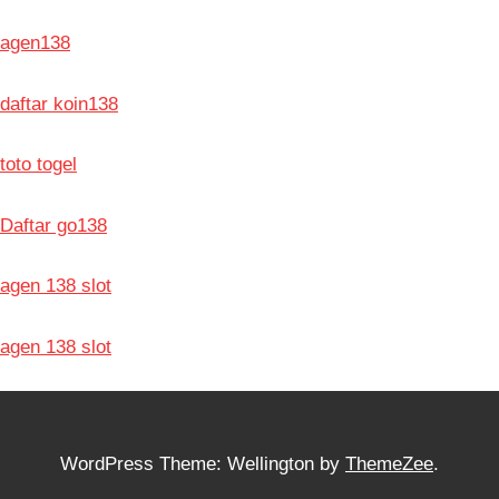
agen138
daftar koin138
toto togel
Daftar go138
agen 138 slot
agen 138 slot
WordPress Theme: Wellington by
ThemeZee
.