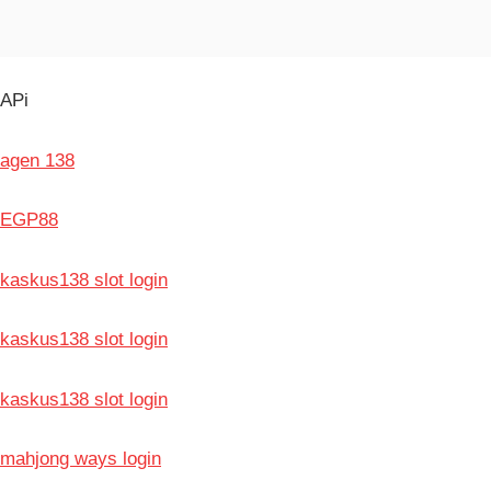
APi
agen 138
EGP88
kaskus138 slot login
kaskus138 slot login
kaskus138 slot login
mahjong ways login