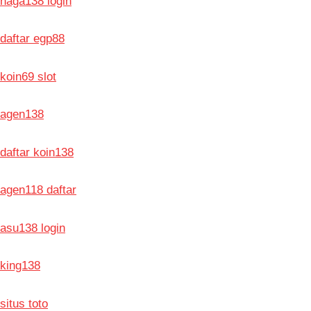
naga138 login
daftar egp88
koin69 slot
agen138
daftar koin138
agen118 daftar
asu138 login
king138
situs toto