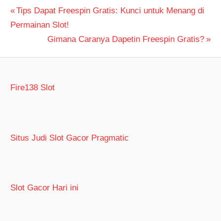
Navigasi
Previous
Tips Dapat Freespin Gratis: Kunci untuk Menang di
Post:
Permainan Slot!
pos
Next
Gimana Caranya Dapetin Freespin Gratis?
Post:
Fire138 Slot
Situs Judi Slot Gacor Pragmatic
Slot Gacor Hari ini