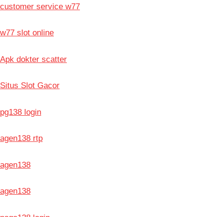
customer service w77
w77 slot online
Apk dokter scatter
Situs Slot Gacor
pg138 login
agen138 rtp
agen138
agen138