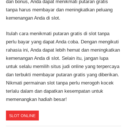
dan bonus, Anda dapat menikmati putaran gratis
tanpa harus membayar dan meningkatkan peluang
kemenangan Anda di slot.
Itulah cara menikmati putaran gratis di slot tanpa
perlu bayar yang dapat Anda coba. Dengan mengikuti
rahasia ini, Anda dapat lebih hemat dan meningkatkan
kemenangan Anda di slot. Selain itu, jangan lupa
untuk selalu memilih situs judi online yang terpercaya
dan terbukti membayar putaran gratis yang diberikan.
Nikmati permainan slot tanpa perlu merogoh kocek
terlalu dalam dan dapatkan kesempatan untuk
memenangkan hadiah besar!
SLOT ONLINE