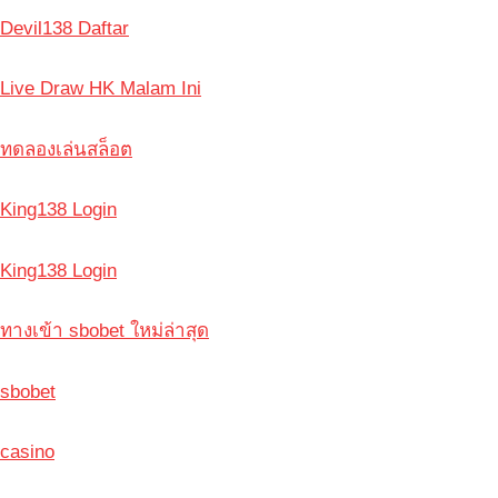
Devil138 Daftar
Live Draw HK Malam Ini
ทดลองเล่นสล็อต
King138 Login
King138 Login
ทางเข้า sbobet ใหม่ล่าสุด
sbobet
casino